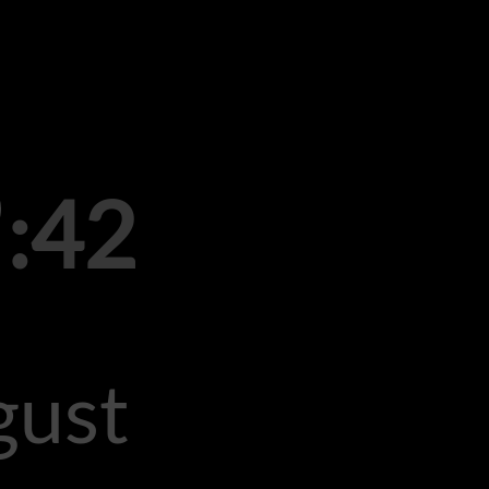
5
:42
gust