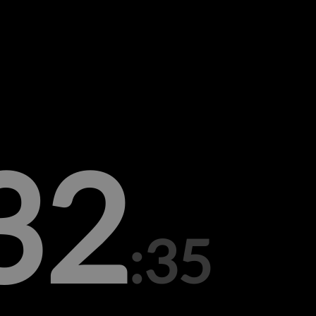
32
:35