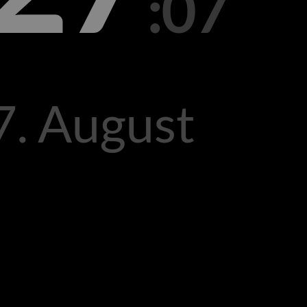
:07
7. August