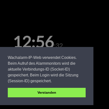
12:56
:32
Montag, 10. August
Wachalarm-IP-Web verwendet Cookies.
Beim Aufruf des Alarmmonitors wird die
aktuelle Verbindungs-ID (Socket-ID)
gespeichert. Beim Login wird die Sitzung
(Session-ID) gespeichert.
Verstanden
SPN FW Babow