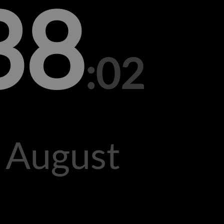
38
:02
. August