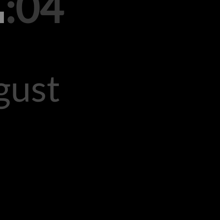
:04
gust