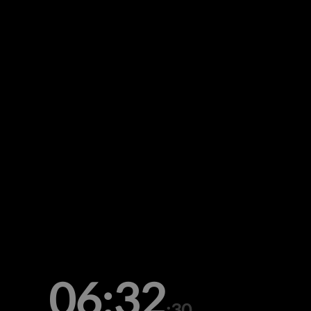
06:32
:30