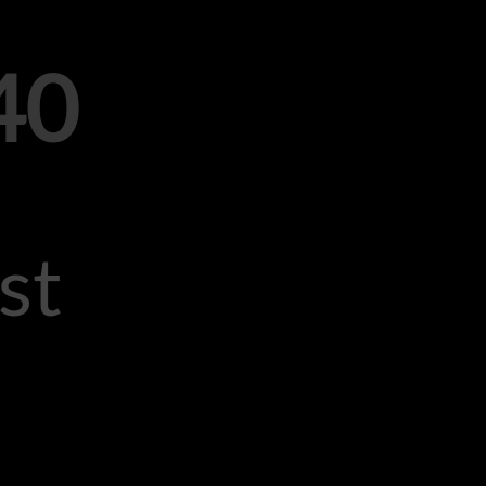
40
st