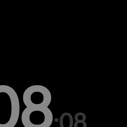
08
:08