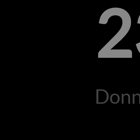
2
Donn