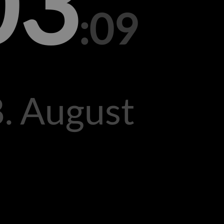
03
:09
. August