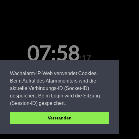
07:58
:17
Montag, 10. August
Wachalarm-IP-Web verwendet Cookies.
Beim Aufruf des Alarmmonitors wird die
aktuelle Verbindungs-ID (Socket-ID)
gespeichert. Beim Login wird die Sitzung
(Session-ID) gespeichert.
Verstanden
OSL FW Boblitz