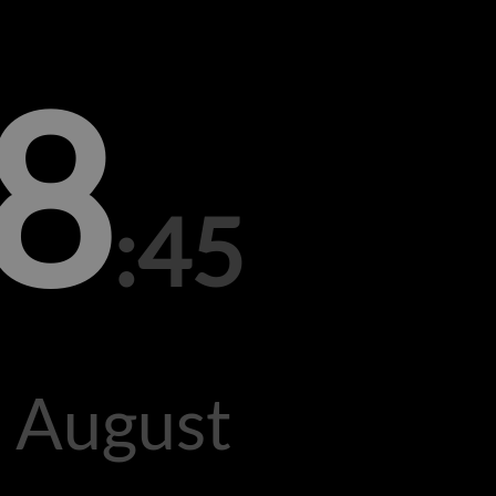
8
:45
. August