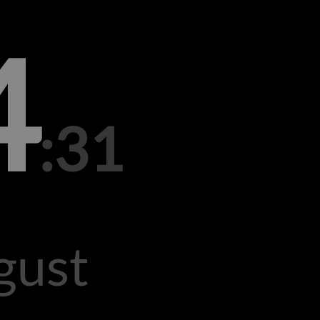
4
:31
gust