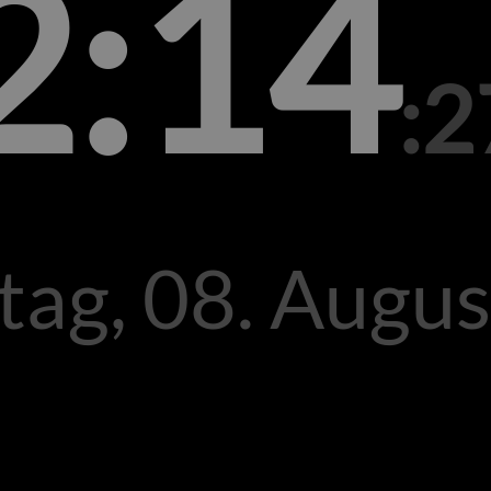
2:14
:2
ag, 08. Augus