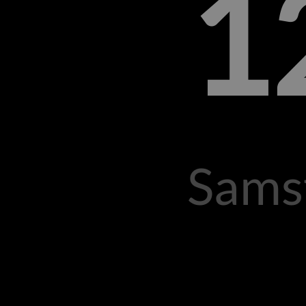
1
Samst