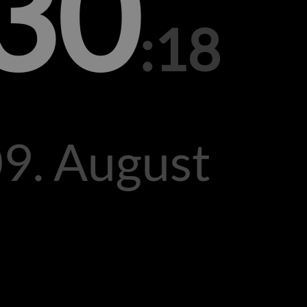
30
:18
09. August