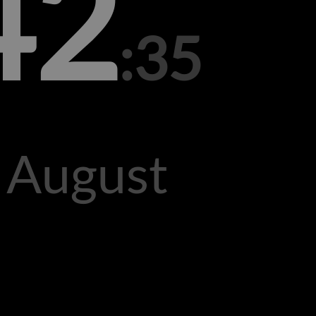
42
:35
. August