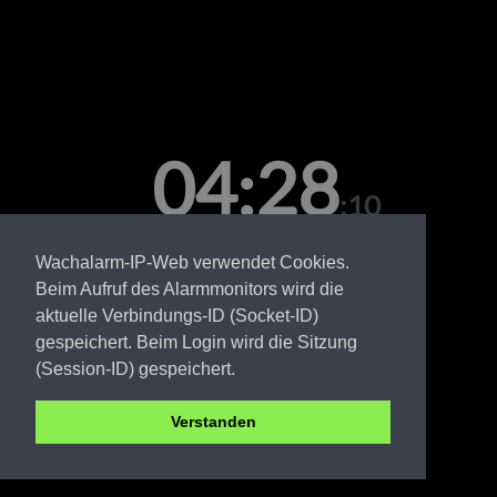
04:28
:10
Freitag, 07. August
Wachalarm-IP-Web verwendet Cookies.
Beim Aufruf des Alarmmonitors wird die
aktuelle Verbindungs-ID (Socket-ID)
gespeichert. Beim Login wird die Sitzung
(Session-ID) gespeichert.
Verstanden
LDS FW Prieros