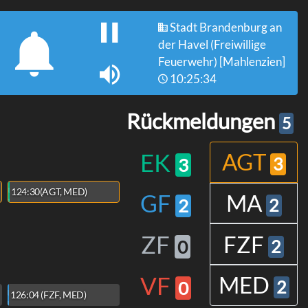
Stadt Brandenburg an
der Havel (Freiwillige
Feuerwehr) [Mahlenzien]
10:25:34
Rückmeldungen
5
EK
AGT
3
3
124:30
(AGT, MED)
GF
MA
2
2
ZF
FZF
0
2
VF
MED
0
2
126:04
(FZF, MED)