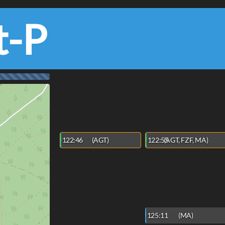
t-P
122:46
(AGT)
122:55
(AGT, FZF, MA)
125:11
(MA)