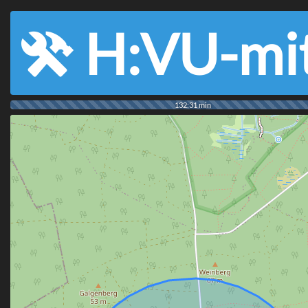
H:VU-mi
132:31 min